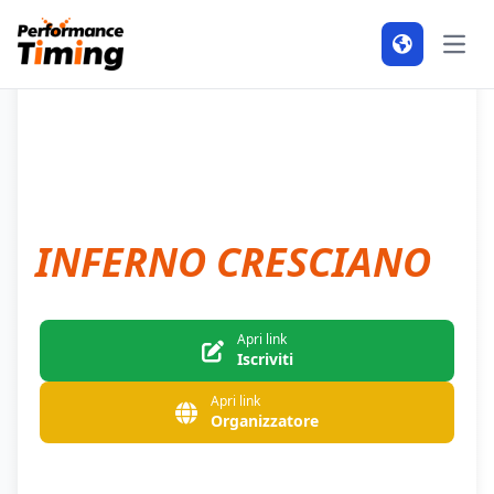
APR
12
2026
Open
INFERNO CRESCIANO
Apri link
Iscriviti
Apri link
Organizzatore