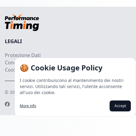
LEGALI
Protezione Dati
Condizioni
🍪 Cookie Usage Policy
Cookies
I cookie contribuiscono al mantenimento dei nostri
servizi. Utilizzando tali servizi, l'utente acconsente
© 2024
Performance Timing™
. All Rights Reserved.
all'uso dei cookie.
Facebook page
Instagram page
Youtube channel
More info
Accept